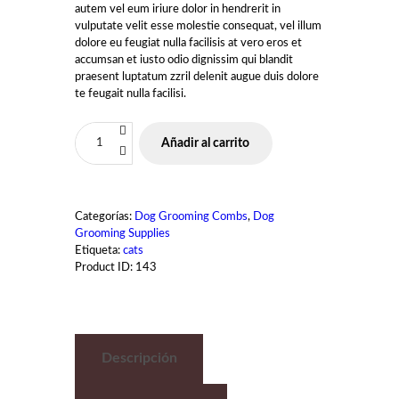
autem vel eum iriure dolor in hendrerit in
vulputate velit esse molestie consequat, vel illum
dolore eu feugiat nulla facilisis at vero eros et
accumsan et iusto odio dignissim qui blandit
praesent luptatum zzril delenit augue duis dolore
te feugait nulla facilisi.
Añadir al carrito
Categorías:
Dog Grooming Combs
,
Dog
Grooming Supplies
Etiqueta:
cats
Product ID:
143
Descripción